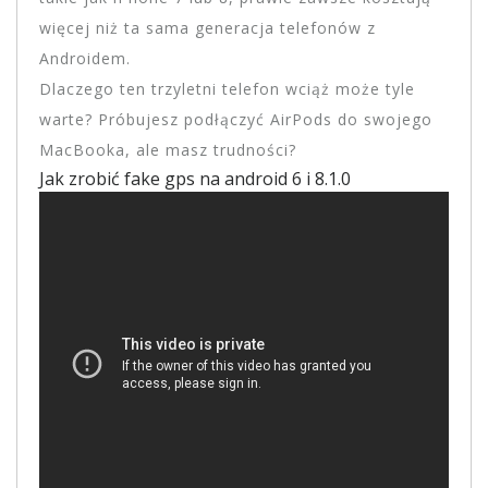
więcej niż ta sama generacja telefonów z
Androidem.
Dlaczego ten trzyletni telefon wciąż może tyle
warte? Próbujesz podłączyć AirPods do swojego
MacBooka, ale masz trudności?
Jak zrobić fake gps na android 6 i 8.1.0