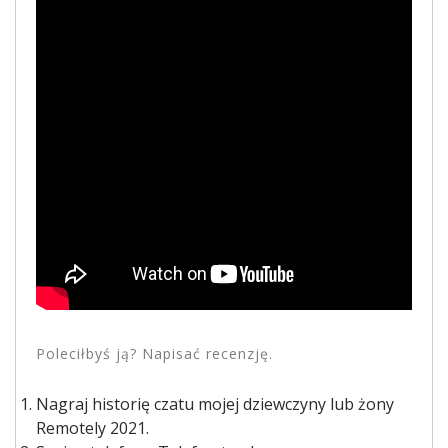
Poleciłbyś ją? Napisać recenzję.
Nagraj historię czatu mojej dziewczyny lub żony
Remotely 2021.