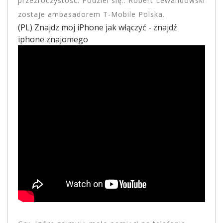
przezroczystość. Podziel się:. Robert Lewandowski
zostaje ambasadorem T-Mobile Polska.
(PL) Znajdz moj iPhone jak włączyć - znajdź
iphone znajomego