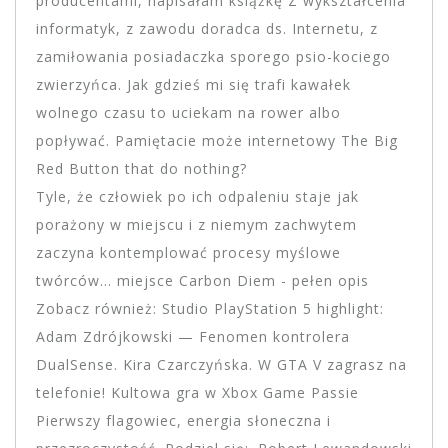
producentami, napisałam książkę Z wykształcenia
informatyk, z zawodu doradca ds. Internetu, z
zamiłowania posiadaczka sporego psio-kociego
zwierzyńca. Jak gdzieś mi się trafi kawałek
wolnego czasu to uciekam na rower albo
popływać. Pamiętacie może internetowy The Big
Red Button that do nothing?
Tyle, że człowiek po ich odpaleniu staje jak
porażony w miejscu i z niemym zachwytem
zaczyna kontemplować procesy myślowe
twórców… miejsce Carbon Diem - pełen opis
Zobacz również: Studio PlayStation 5 highlight:
Adam Zdrójkowski — Fenomen kontrolera
DualSense. Kira Czarczyńska. W GTA V zagrasz na
telefonie! Kultowa gra w Xbox Game Passie
Pierwszy flagowiec, energia słoneczna i