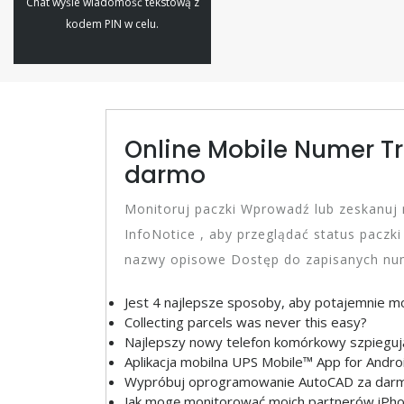
Chat wyśle wiadomość tekstową z
kodem PIN w celu.
Online Mobile Numer Tr
darmo
Monitoruj paczki Wprowadź lub zeskanuj
InfoNotice , aby przeglądać status paczk
nazwy opisowe Dostęp do zapisanych nu
Jest 4 najlepsze sposoby, aby potajemnie m
Collecting parcels was never this easy?
Najlepszy nowy telefon komórkowy szpieguj
Aplikacja mobilna UPS Mobile™ App for Andro
Wypróbuj oprogramowanie AutoCAD za darmo
Jak mogę monitorować moich partnerów iPho