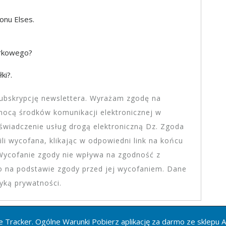
onu Elses.
órkowego?
ki?.
subskrypcję newslettera. Wyrażam zgodę na
mocą środków komunikacji elektronicznej w
 świadczenie usług drogą elektroniczną Dz. Zgoda
li wycofana, klikając w odpowiedni link na końcu
 Wycofanie zgody nie wpływa na zgodność z
 na podstawie zgody przed jej wycofaniem. Dane
yką prywatności.
e Tracker. Ogólne Warunki Pobierz aplikację za darmo ze sklepu A