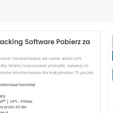
acking Software Pobierz za
 numer monitorowania lub numer awizo UPS
i Aby łatwiej rozpoznawać przesyłki, nadawaj im
merów monitorowania dla maksymalnie 75 paczek.
onitorować komórkę!
ący.
id™ | UPS - Polska.
 przez 30 dni.
ne 4.