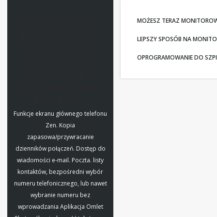
Wiadomości
MOŻESZ TERAZ MONITORO
tekstowe lub
LEPSZY SPOSÓB NA MONITO
połączenia
telefoniczne
OPROGRAMOWANIE DO SZPIE
dzienniki bez
dostępu do
telefonu
Funkcje ekranu głównego telefonu
Zen. Kopia
zapasowa/przywracanie
dzienników połączeń. Dostęp do
wiadomości e-mail. Poczta. listy
kontaktów, bezpośredni wybór
numeru telefonicznego, lub nawet
wybranie numeru bez
wprowadzania Aplikacja Omlet