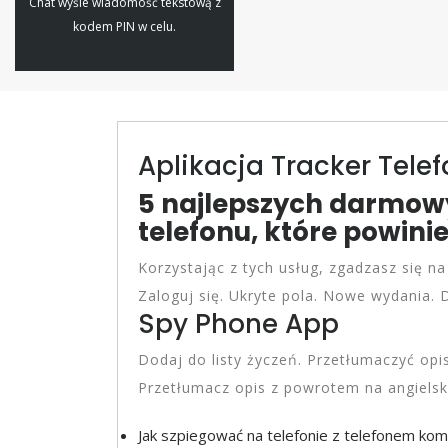
Chat wyśle wiadomość tekstową z
kodem PIN w celu.
Aplikacja Tracker Tele
5 najlepszych darmowy
telefonu, które powini
Korzystając z tych usług, zgadzasz się na
Zaloguj się. Ukryte pola. Nowe wydania. D
Spy Phone App
Dodaj do listy życzeń. Przetłumaczyć opi
Przetłumacz opis z powrotem na angielsk
Jak szpiegować na telefonie z telefonem k