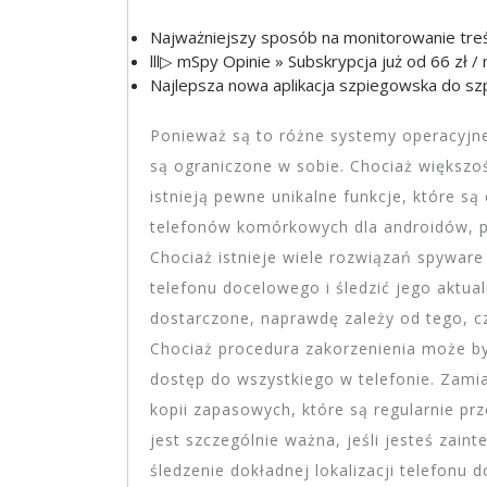
Najważniejszy sposób na monitorowanie treśc
lll▷ mSpy Opinie » Subskrypcja już od 66 zł / 
Najlepsza nowa aplikacja szpiegowska do sz
Ponieważ są to różne systemy operacyjne
są ograniczone w sobie. Chociaż większość
istnieją pewne unikalne funkcje, które s
telefonów komórkowych dla androidów, po
Chociaż istnieje wiele rozwiązań spywar
telefonu docelowego i śledzić jego aktual
dostarczone, naprawdę zależy od tego, cz
Chociaż procedura zakorzenienia może by
dostęp do wszystkiego w telefonie. Zami
kopii zapasowych, które są regularnie pr
jest szczególnie ważna, jeśli jesteś zainte
śledzenie dokładnej lokalizacji telefonu