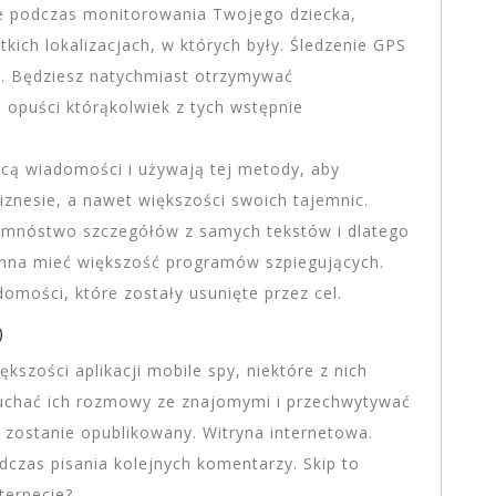
nie podczas monitorowania Twojego dziecka,
kich lokalizacjach, w których były. Śledzenie GPS
. Będziesz natychmiast otrzymywać
o opuści którąkolwiek z tych wstępnie
cą wiadomości i używają tej metody, aby
znesie, a nawet większości swoich tajemnic.
ć mnóstwo szczegółów z samych tekstów i dlatego
winna mieć większość programów szpiegujących.
mości, które zostały usunięte przez cel.
kszości aplikacji mobile spy, niektóre z nich
łuchać ich rozmowy ze znajomymi i przechwytywać
 zostanie opublikowany. Witryna internetowa.
czas pisania kolejnych komentarzy. Skip to
ternecie?