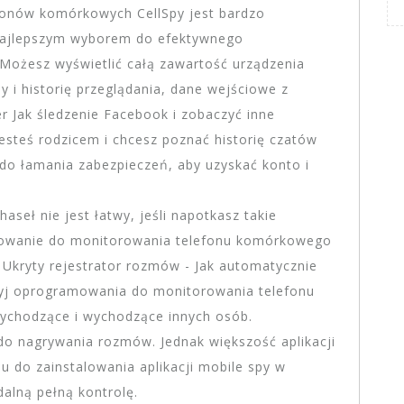
onów komórkowych CellSpy jest bardzo
najlepszym wyborem do efektywnego
ożesz wyświetlić całą zawartość urządzenia
my i historię przeglądania, dane wejściowe z
r Jak śledzenie Facebook i zobaczyć inne
esteś rodzicem i chcesz poznać historię czatów
do łamania zabezpieczeń, aby uzyskać konto i
seł nie jest łatwy, jeśli napotkasz takie
owanie do monitorowania telefonu komórkowego
 Ukryty rejestrator rozmów - Jak automatycznie
yj oprogramowania do monitorowania telefonu
zychodzące i wychodzące innych osób.
e do nagrywania rozmów. Jednak większość aplikacji
 do zainstalowania aplikacji mobile spy w
alną pełną kontrolę.