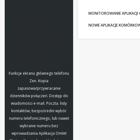
Wiadomości
MONITOROWANIE APLIKACJI
tekstowe lub
NOWE APLIKACJE KOMÓRKO
połączenia
telefoniczne
dzienniki bez
dostępu do
telefonu
Funkcje ekranu głównego telefonu
Zen. Kopia
zapasowa/przywracanie
dzienników połączeń. Dostęp do
wiadomości e-mail. Poczta. listy
kontaktów, bezpośredni wybór
numeru telefonicznego, lub nawet
wybranie numeru bez
wprowadzania Aplikacja Omlet