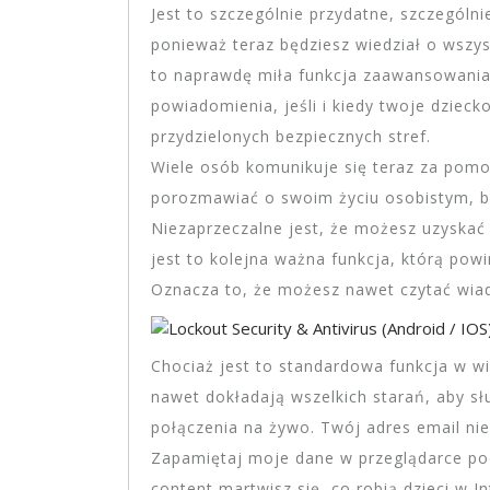
Jest to szczególnie przydatne, szczegól
ponieważ teraz będziesz wiedział o wszyst
to naprawdę miła funkcja zaawansowania
powiadomienia, jeśli i kiedy twoje dzieck
przydzielonych bezpiecznych stref.
Wiele osób komunikuje się teraz za pomo
porozmawiać o swoim życiu osobistym, bi
Niezaprzeczalne jest, że możesz uzyska
jest to kolejna ważna funkcja, którą po
Oznacza to, że możesz nawet czytać wiado
Chociaż jest to standardowa funkcja w wię
nawet dokładają wszelkich starań, aby s
połączenia na żywo. Twój adres email nie
Zapamiętaj moje dane w przeglądarce pod
content martwisz się, co robią dzieci w In