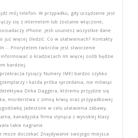
jdź mój telefon. W przypadku, gdy urządzenie jest
ołączy się z internetem lub zostanie włączone,
osiadaczy iPhone: jeśli usuniesz wszystkie dane
o już więcej śledzić. Co w ułatwieniach? Kontakty
In -. Priorytetem twórców jest stworzenie
e informować o kradzieżach Im więcej osób będzie
ym bardziej.
o przekracza tysięcy Numery IMEI bardzo szybko
egzemplarzy i każda próba sprzedania, nie mówiąc
 detektywa Dirka Daggera, któremu przyjdzie się
żka, morderstwa z zimną krwią oraz przypadkowej
zygodówkę Jadestone w celu ułatwienia zabawy,
arna, kanadyjska firma słynąca z wysokiej klasy
ała takie nagranie.
tce może doczekać Znajdywanie swojego miejsca