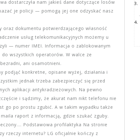
eżowa dostarczyła nam jakieś dane dotyczące losów
kazać je policji — pomogą jej one odzyskać nasz
ży oraz dokumentu potwierdzającego własność
iadczenie usług telekomunikacyjnych możemy u
czyli — numer IMEI. Informacja o zablokowanym
 do wszystkich operatorów. W walce ze
bezradni, ani osamotnieni.
y podjąć konkretne, opisane wyżej, działania i
szystkim jednak trzeba zabezpieczyć się przed
ępnych aplikacji antykradzieżowych. Na pewno
częście i sądzimy, że akurat nam nikt telefonu nie
st go po prostu zgubić. A w takim wypadku także
 maila raport z informacją, gdzie szukać zguby.
eczony…. Podstawowa profilaktyka Na stronie
zy rzeczy internetu? LG oficjalnie kończy z