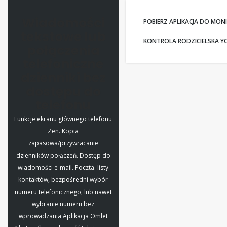
Wiadomości
POBIERZ APLIKACJA DO M
tekstowe lub
KONTROLA RODZICIELSKA Y
połączenia
telefoniczne
dzienniki bez
dostępu do
telefonu
Funkcje ekranu głównego telefonu
Zen. Kopia
zapasowa/przywracanie
dzienników połączeń. Dostęp do
wiadomości e-mail. Poczta. listy
kontaktów, bezpośredni wybór
numeru telefonicznego, lub nawet
wybranie numeru bez
wprowadzania Aplikacja Omlet