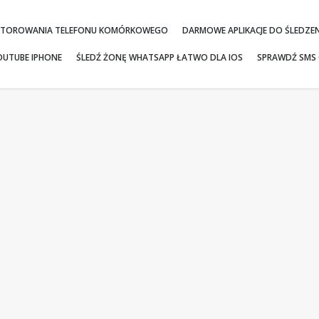
ONITOROWANIA TELEFONU KOMÓRKOWEGO
DARMOWE APLIKACJE DO ŚLEDZE
OUTUBE IPHONE
ŚLEDŹ ŻONĘ WHATSAPP ŁATWO DLA IOS
SPRAWDŹ SMS 