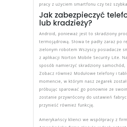
pracy z użyciem smartfonu czy też szybka
Jak zabezpieczyć tele
lub kradzieży?
Android, ponieważ jest to skradziony pr
termojądrową. Słowa te padły zaraz po r
zielonym robotem Wszyscy posiadacze sma
z aplikacji Norton Mobile Security Lite. 
sposób namierzyć skradziony samochód, 
Zobacz również Modułowe telefony i table
momencie, w którym nasz zegarek zostałb
próbując sparować go ponownie ze swoim
zostanie przywrócony do ustawień fabry
przynieść również funkcję.
Amerykańscy klienci we współpracy z firm