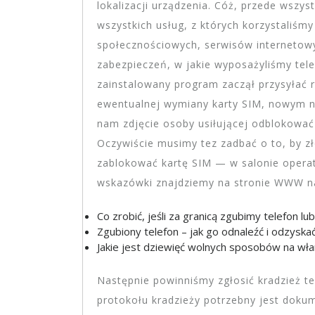
lokalizacji urządzenia. Cóż, przede wszys
wszystkich usług, z których korzystaliśm
społecznościowych, serwisów internetow
zabezpieczeń, w jakie wyposażyliśmy tele
zainstalowany program zaczął przysyłać r
ewentualnej wymiany karty SIM, nowym n
nam zdjęcie osoby usiłującej odblokować 
Oczywiście musimy tez zadbać o to, by zł
zablokować kartę SIM — w salonie operato
wskazówki znajdziemy na stronie WWW n
Co zrobić, jeśli za granicą zgubimy telefon l
Zgubiony telefon – jak go odnaleźć i odzyskać
Jakie jest dziewięć wolnych sposobów na włam
Następnie powinniśmy zgłosić kradzież te
protokołu kradzieży potrzebny jest doku