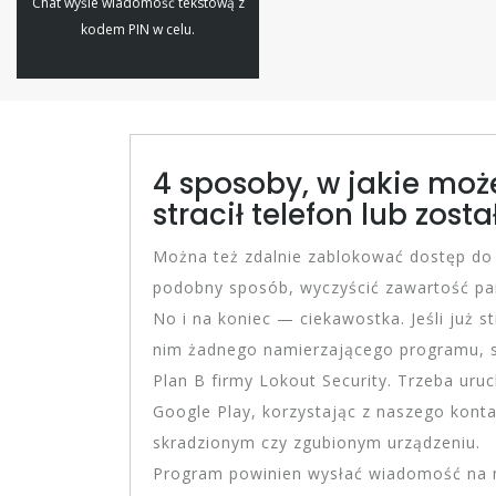
Chat wyśle wiadomość tekstową z
kodem PIN w celu.
4 sposoby, w jakie może
stracił telefon lub zost
Można też zdalnie zablokować dostęp do
podobny sposób, wyczyścić zawartość pami
No i na koniec — ciekawostka. Jeśli już s
nim żadnego namierzającego programu, s
Plan B firmy Lokout Security. Trzeba uru
Google Play, korzystając z naszego konta
skradzionym czy zgubionym urządzeniu.
Program powinien wysłać wiadomość na n