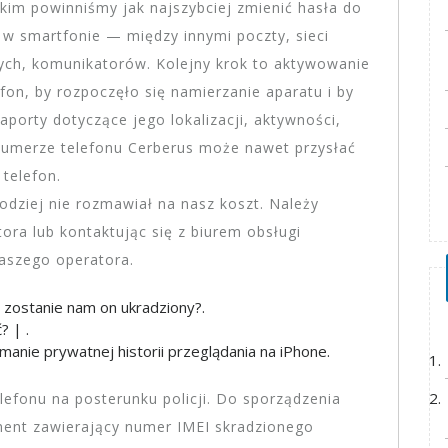
tkim powinniśmy jak najszybciej zmienić hasła do
y w smartfonie — między innymi poczty, sieci
ych, komunikatorów. Kolejny krok to aktywowanie
fon, by rozpoczęło się namierzanie aparatu i by
aporty dotyczące jego lokalizacji, aktywności,
umerze telefonu Cerberus może nawet przysłać
telefon.
odziej nie rozmawiał na nasz koszt. Należy
ra lub kontaktując się z biurem obsługi
aszego operatora.
ub zostanie nam on ukradziony?.
? | .
anie prywatnej historii przeglądania na iPhone.
lefonu na posterunku policji. Do sporządzenia
ment zawierający numer IMEI skradzionego