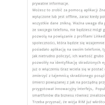
prywatne informacje.
Możesz to zrobić za pomocą aplikacji Zna
wyłączone lub jest offline, zaraz kiedy p
wszystkie dane znikną. Ważna uwaga dla p
ze swojego telefonu, nie będziesz mógł g
pozwolą na powiązanie z profilami Linked
społeczności, która będzie się wzajemni
posiadało aplikację na swoim telefonie, t
Jak nietrudno policzyć, ich wartość grub
pozwoliły na identyfikację skradzionych 
już o włączeniu Graz wciela się w postać
zmierzyć z tajemnicą skradzionego posą
śmierci powiązanej z Jak na porządną pr
przygotował innowacyjny interfejs,. Popul
smartfonów dla biznesu również zrealizow
Trzeba przyznać, że wizja RIM już wkró