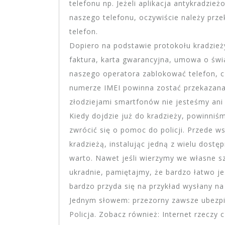
telefonu np. Jeżeli aplikacja antykradzi
naszego telefonu, oczywiście należy prze
telefon.
Dopiero na podstawie protokołu kradzie
faktura, karta gwarancyjna, umowa o św
naszego operatora zablokować telefon, 
numerze IMEI powinna zostać przekazana
złodziejami smartfonów nie jesteśmy ani 
Kiedy dojdzie już do kradzieży, powinniśm
zwrócić się o pomoc do policji. Przede w
kradzieżą, instalując jedną z wielu dost
warto. Nawet jeśli wierzymy we własne sz
ukradnie, pamiętajmy, że bardzo łatwo je
bardzo przyda się na przykład wysłany na
Jednym słowem: przezorny zawsze ubezpi
Policja. Zobacz również: Internet rzeczy c