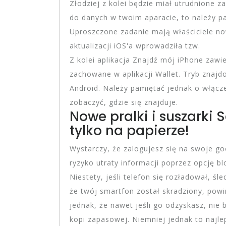
Złodziej z kolei będzie miał utrudnione z
do danych w twoim aparacie, to należy p
Uproszczone zadanie mają właściciele no
aktualizacji iOS'a wprowadziła tzw.
Z kolei aplikacja Znajdź mój iPhone zawie
zachowane w aplikacji Wallet. Tryb znajd
Android. Należy pamiętać jednak o włączen
zobaczyć, gdzie się znajduje.
Nowe pralki i suszarki
tylko na papierze!
Wystarczy, że zalogujesz się na swoje goo
ryzyko utraty informacji poprzez opcję b
Niestety, jeśli telefon się rozładował, śl
że twój smartfon został skradziony, powi
jednak, że nawet jeśli go odzyskasz, nie b
kopi zapasowej. Niemniej jednak to najl